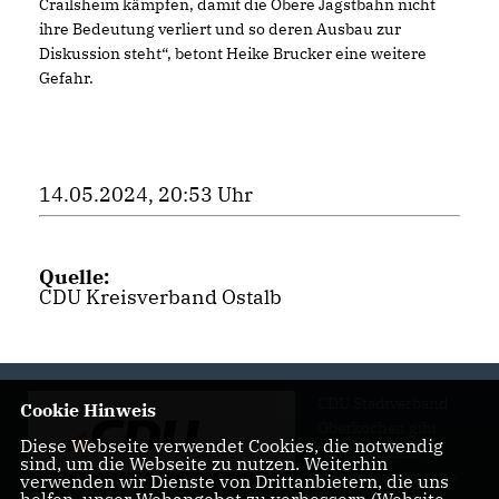
Crailsheim kämpfen, damit die Obere Jagstbahn nicht
ihre Bedeutung verliert und so deren Ausbau zur
Diskussion steht“, betont Heike Brucker eine weitere
Gefahr.
14.05.2024, 20:53 Uhr
Quelle:
CDU Kreisverband Ostalb
CDU Stadtverband
Cookie Hinweis
Oberkochen gibt
Diese Webseite verwendet Cookies, die notwendig
Ihnen aktuelle,
sind, um die Webseite zu nutzen. Weiterhin
zukunftsorientierte
verwenden wir Dienste von Drittanbietern, die uns