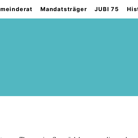
meinderat
Mandatsträger
JUBI 75
His