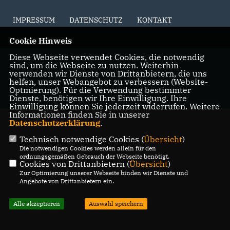
IMPRESSUM
DATENSCHUTZ
KONTAKT
Cookie Hinweis
Diese Webseite verwendet Cookies, die notwendig
@2026 CDU-Stadtverband
sind, um die Webseite zu nutzen. Weiterhin
Oberkochen
verwenden wir Dienste von Drittanbietern, die uns
Alle Rechte vorbehalten.
helfen, unser Webangebot zu verbessern (Website-
Optmierung). Für die Verwendung bestimmter
Dienste, benötigen wir Ihre Einwilligung. Ihre
REALISATION: SHARKNESS MEDIA GMBH & CO. KG
Einwilligung können Sie jederzeit widerrufen. Weitere
Informationen finden Sie in unserer
Datenschutzerklärung
.
Technisch notwendige Cookies (
Übersicht
)
Die notwendigen Cookies werden allein für den
ordnungsgemäßen Gebrauch der Webseite benötigt.
Cookies von Drittanbietern (
Übersicht
)
Zur Optimierung unserer Webseite binden wir Dienste und
Angebote von Drittanbietern ein.
Alle akzeptieren
Auswahl speichern